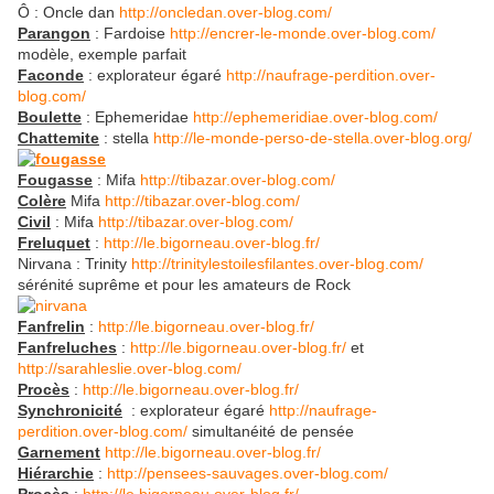
Ô : Oncle dan
http://oncledan.over-blog.com/
Parangon
: Fardoise
http://encrer-le-monde.over-blog.com/
modèle, exemple parfait
Faconde
: explorateur égaré
http://naufrage-perdition.over-
blog.com/
Boulette
: Ephemeridae
http://ephemeridiae.over-blog.com/
Chattemite
: stella
http://le-monde-perso-de-stella.over-blog.org/
Fougasse
: Mifa
http://tibazar.over-blog.com/
Colère
Mifa
http://tibazar.over-blog.com/
Civil
: Mifa
http://tibazar.over-blog.com/
Freluquet
:
http://le.bigorneau.over-blog.fr/
Nirvana : Trinity
http://trinitylestoilesfilantes.over-blog.com/
sérénité suprême et pour les amateurs de Rock
Fanfrelin
:
http://le.bigorneau.over-blog.fr/
Fanfreluches
:
http://le.bigorneau.over-blog.fr/
et
http://sarahleslie.over-blog.com/
Procès
:
http://le.bigorneau.over-blog.fr/
Synchronicité
: explorateur égaré
http://naufrage-
perdition.over-blog.com/
simultanéité de pensée
Garnement
http://le.bigorneau.over-blog.fr/
Hiérarchie
:
http://pensees-sauvages.over-blog.com/