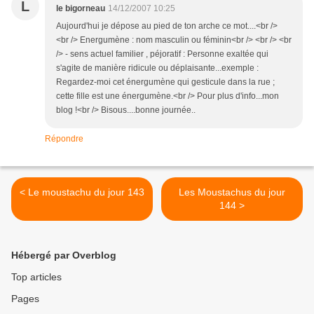
L
le bigorneau
14/12/2007 10:25
Aujourd'hui je dépose au pied de ton arche ce mot....<br />
<br /> Energumène : nom masculin ou féminin<br /> <br /> <br
/> - sens actuel familier , péjoratif : Personne exaltée qui
s'agite de manière ridicule ou déplaisante...exemple :
Regardez-moi cet énergumène qui gesticule dans la rue ;
cette fille est une énergumène.<br /> Pour plus d'info...mon
blog !<br /> Bisous....bonne journée..
Répondre
< Le moustachu du jour 143
Les Moustachus du jour
144 >
Hébergé par Overblog
Top articles
Pages