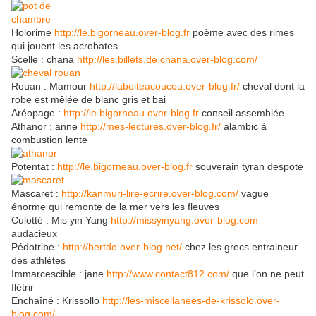
Holorime
http://le.bigorneau.over-blog.fr
poème avec des rimes
qui jouent les acrobates
Scelle : chana
http://les.billets.de.chana.over-blog.com/
Rouan : Mamour
http://laboiteacoucou.over-blog.fr/
cheval dont la
robe est mêlée de blanc gris et bai
Aréopage :
http://le.bigorneau.over-blog.fr
conseil assemblée
Athanor : anne
http://mes-lectures.over-blog.fr/
alambic à
combustion lente
Potentat :
http://le.bigorneau.over-blog.fr
souverain tyran despote
Mascaret :
http://kanmuri-lire-ecrire.over-blog.com/
vague
énorme qui remonte de la mer vers les fleuves
Culotté : Mis yin Yang
http://missyinyang.over-blog.com
audacieux
Pédotribe :
http://bertdo.over-blog.net/
chez les grecs entraineur
des athlètes
Immarcescible : jane
http://www.contact812.com/
que l’on ne peut
flétrir
Enchaîné : Krissollo
http://les-miscellanees-de-krissolo.over-
blog.com/