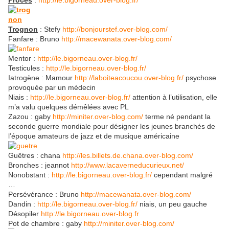
Procès
:
http://le.bigorneau.over-blog.fr/
Trognon
: Stefy
http://bonjourstef.over-blog.com/
Fanfare : Bruno
http://macewanata.over-blog.com/
Mentor :
http://le.bigorneau.over-blog.fr/
Testicules :
http://le.bigorneau.over-blog.fr/
Iatrogène : Mamour
http://laboiteacoucou.over-blog.fr/
psychose
provoquée par un médecin
Niais :
http://le.bigorneau.over-blog.fr/
attention à l’utilisation, elle
m’a valu quelques démêlées avec PL
Zazou : gaby
http://miniter.over-blog.com/
terme né pendant la
seconde guerre mondiale pour désigner les jeunes branchés de
l’époque amateurs de jazz et de musique américaine
Guêtres : chana
http://les.billets.de.chana.over-blog.com/
Bronches : jeannot
http://www.lacaverneducurieux.net/
Nonobstant :
http://le.bigorneau.over-blog.fr/
cependant malgré
…
Persévérance : Bruno
http://macewanata.over-blog.com/
Dandin :
http://le.bigorneau.over-blog.fr/
niais, un peu gauche
Désopiler
http://le.bigorneau.over-blog.fr
Pot de chambre : gaby
http://miniter.over-blog.com/