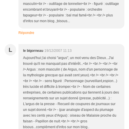
masculin<br /> - outillage de tonnelier<br /> - figuré : outillage
encombrant et bruyant<br /> - populaire : orchestre
tapageur<br /> - populaire : bal mal famé<br /> <br /> plus
d'infos sur mon blog..;bisous...
Répondre
L
le bigorneau
19/12/2007 11:13
Aujourd'hui j'ai choisi "argus", un mot venu des Dieux...J'ai
trouvé qu'il ne manquait pas d'intérêt...<br /> <br /> <br /> <br
/> Argus : nom masculin ( de Argus, nom d'un personnage de
la mythologie grecque qui avait cent yeux).<br /> <br /> <br />
<br /> <br /> - sens figuré : Personnage (surveillant,espion...)
très lucide et difficile à tromper.<br /> - Nom de certaines
entreprises, de certaines publications qui tiennent à jours des
renseignements sur un sujet donné (presse, publicité...) :
L'argus de la presse - Recueil de coupures de journaux sur
un sujet donné.<br /> - (par analogie d'aspect du plumage
avec les cents yeux d'Argus) : oiseau de Malaisie proche du
faisan - Papillon de nuit.<br /> <br /> gros
bisous...complément d'infos sur mon blog..