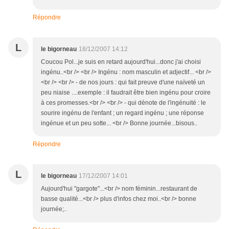
Répondre
L
le bigorneau
18/12/2007 14:12
Coucou Pol...je suis en retard aujourd'hui...donc j'ai choisi
ingénu..<br /> <br /> Ingénu : nom masculin et adjectif... <br />
<br /> <br /> - de nos jours : qui fait preuve d'une naïveté un
peu niaise ....exemple : il faudrait être bien ingénu pour croire
à ces promesses.<br /> <br /> - qui dénote de l'ingénuité : le
sourire ingénu de l'enfant ; un regard ingénu ; une réponse
ingénue et un peu sotte... <br /> Bonne journée...bisous..
Répondre
L
le bigorneau
17/12/2007 14:01
Aujourd'hui "gargote"...<br /> nom féminin...restaurant de
basse qualité...<br /> plus d'infos chez moi..<br /> bonne
journée;..