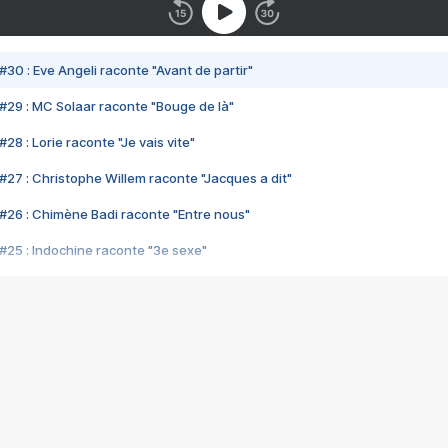
#30 : Eve Angeli raconte "Avant de partir"
#29 : MC Solaar raconte "Bouge de là"
28 : Lorie raconte "Je vais vite"
#27 : Christophe Willem raconte "Jacques a dit"
#26 : Chimène Badi raconte "Entre nous"
#25 : Indochine raconte "3e sexe"
#24 : Zaho raconte "C'est chelou"
#23 : Patrick Bruel raconte "Au café des délices"
#22 : Kyo raconte "Le chemin"
#21 : Nolwenn Leroy raconte "Cassé"
#20 : Patrick Hernandez raconte "Born to be alive"