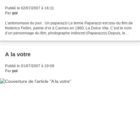
Publié le 02/07/2007 à 16:11
Par
pol
L’antonomase du jour : Un paparazzi Le terme Paparazzi est issu du film de
frederico Fellini, palme d’or à Cannes en 1960, La Dolce Vita. C’est le nom
d’un personnage du film, photographe indiscret (Paparazzo).Depuis, le
succès du film aidant, les paparazzi...
A la votre
Publié le 01/07/2007 à 19:08
Par
pol