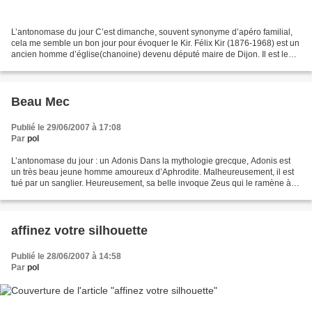
L’antonomase du jour C’est dimanche, souvent synonyme d’apéro familial,
cela me semble un bon jour pour évoquer le Kir. Félix Kir (1876-1968) est un
ancien homme d’église(chanoine) devenu député maire de Dijon. Il est le
promoteur sinon l’inventeur d’une...
Beau Mec
Publié le 29/06/2007 à 17:08
Par
pol
L’antonomase du jour : un Adonis Dans la mythologie grecque, Adonis est
un très beau jeune homme amoureux d’Aphrodite. Malheureusement, il est
tué par un sanglier. Heureusement, sa belle invoque Zeus qui le ramène à la
vie et lui permet de passer la moitié...
affinez votre silhouette
Publié le 28/06/2007 à 14:58
Par
pol