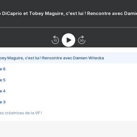
 DiCaprio et Tobey Maguire, c'est lui ! Rencontre avec Dam
bey Maguire, c'est lui ! Rencontre avec Damien Witecka
e 6
e 5
e 4
e 3
s créatrices de la VF !
e 2
e 1