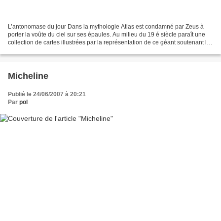
L’antonomase du jour Dans la mythologie Atlas est condamné par Zeus à
porter la voûte du ciel sur ses épaules. Au milieu du 19 é siècle paraît une
collection de cartes illustrées par la représentation de ce géant soutenant le
ciel. Depuis un Atlas a été...
Micheline
Publié le 24/06/2007 à 20:21
Par
pol