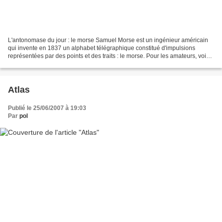
L'antonomase du jour : le morse Samuel Morse est un ingénieur américain
qui invente en 1837 un alphabet télégraphique constitué d'impulsions
représentées par des points et des traits : le morse. Pour les amateurs, voici
un appareil et l'alphabet morse...
Atlas
Publié le 25/06/2007 à 19:03
Par
pol