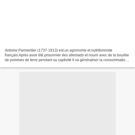
Antoine Parmentier (1737-1813) est un agronome et nutritionniste
français.Après avoir été prisonnier des allemads et nourri avec de la bouillie
de pommes de terre pendant sa captivité Il va généraliser la consommation
de la pomme de terre en France pour...