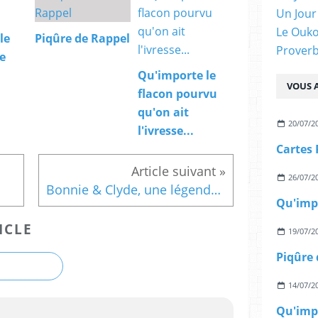
Un Jour
Le Ouk
le
Piqûre de Rappel
Proverb
te
Qu'importe le
VOUS A
flacon pourvu
qu'on ait
20/07/2
l'ivresse...
Cartes 
26/07/2
Bonnie & Clyde, une légende américaine
Qu'impo
ICLE
19/07/2
Piqûre 
14/07/2