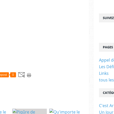
SUIVE
PAGES
Appel d
Les Déf
Links
epost
0
tous le
CATÉG
C'est Ar
Un Jour