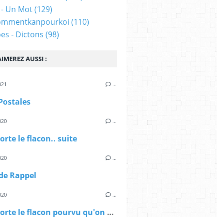
 - Un Mot
(129)
ommentkanpourkoi
(110)
es - Dictons
(98)
IMEREZ AUSSI :
021
…
Postales
020
…
rte le flacon.. suite
020
…
de Rappel
020
…
Qu'importe le flacon pourvu qu'on ait l'ivresse...