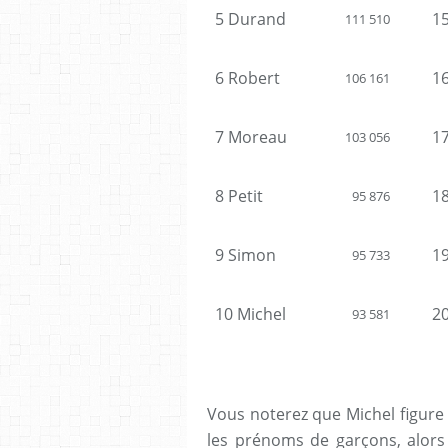
5 Durand
1
111 510
6 Robert
1
106 161
7 Moreau
1
103 056
8 Petit
1
95 876
9 Simon
1
95 733
10 Michel
2
93 581
Vous noterez que Michel figure 
les prénoms de garçons, alors 