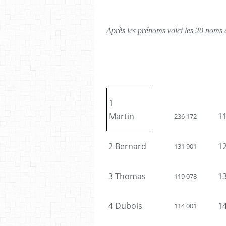
Après les prénoms voici les 20 noms d
1
Martin
1
236 172
2 Bernard
1
131 901
3 Thomas
1
119 078
4 Dubois
1
114 001