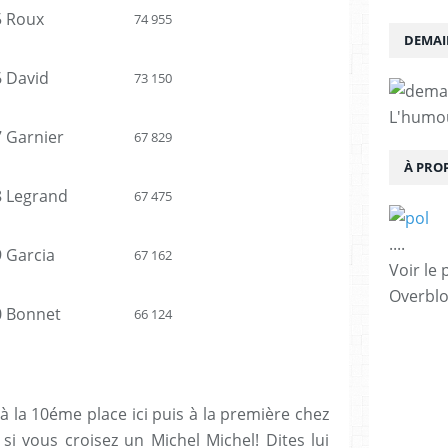
5 Roux
74 955
DEMAI
6 David
73 150
L'humo
7 Garnier
67 829
À PRO
8 Legrand
67 475
....
9 Garcia
67 162
Voir le 
Overbl
0 Bonnet
66 124
à la 10éme place ici puis à la première chez
si vous croisez un Michel Michel! Dites lui