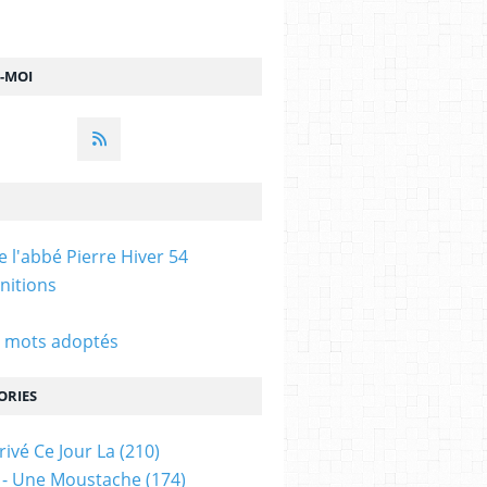
Z-MOI
e l'abbé Pierre Hiver 54
initions
s mots adoptés
ORIES
rivé Ce Jour La
(210)
 - Une Moustache
(174)