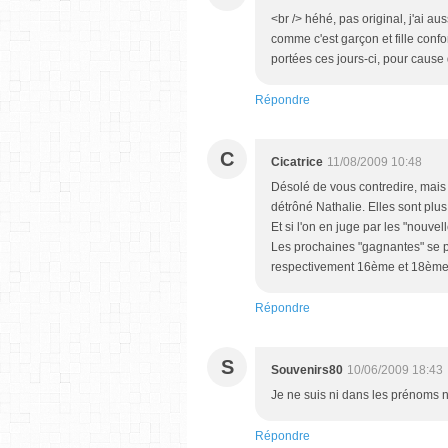
<br /> héhé, pas original, j'ai a
comme c'est garçon et fille confon
portées ces jours-ci, pour cause d
Répondre
C
Cicatrice
11/08/2009 10:48
Désolé de vous contredire, mais 
détrôné Nathalie. Elles sont plu
Et si l'on en juge par les "nouvel
Les prochaines "gagnantes" se 
respectivement 16ème et 18èmes,
Répondre
S
Souvenirs80
10/06/2009 18:43
Je ne suis ni dans les prénoms n
Répondre