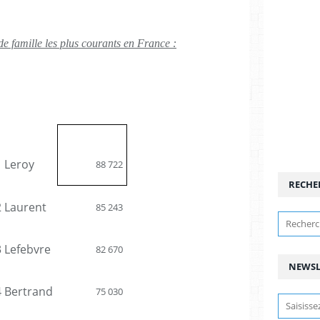
e famille les plus courants en France :
1 Leroy
88 722
RECHE
2 Laurent
85 243
3 Lefebvre
82 670
NEWSL
4 Bertrand
75 030