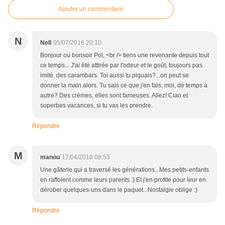
Ajouter un commentaire
N
Nell
05/07/2016 20:10
Bonjour ou bonsoir Pol, <br /> tiens une revenante depuis tout
ce temps... J'ai été attirée par l'odeur et le goût, toujours pas
imité, des carambars. Toi aussi tu piquais?...on peut se
donner la main alors. Tu sais ce que j'en fais, moi, de temps à
autre? Des crèmes, elles sont fameuses. Allez! Ciao et
superbes vacances, si tu vas les prendre.
Répondre
M
manou
17/04/2016 08:53
Une gâterie qui a traversé les générations...Mes petits-enfants
en raffolent comme leurs parents :) Et j'en profite pour leur en
dérober quelques-uns dans le paquet...Nostalgie oblige :)
Répondre