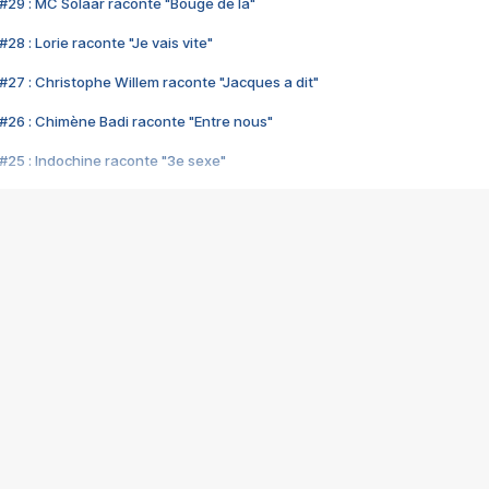
#29 : MC Solaar raconte "Bouge de là"
28 : Lorie raconte "Je vais vite"
#27 : Christophe Willem raconte "Jacques a dit"
#26 : Chimène Badi raconte "Entre nous"
#25 : Indochine raconte "3e sexe"
#24 : Zaho raconte "C'est chelou"
#23 : Patrick Bruel raconte "Au café des délices"
#22 : Kyo raconte "Le chemin"
#21 : Nolwenn Leroy raconte "Cassé"
#20 : Patrick Hernandez raconte "Born to be alive"
#19 : Lorie raconte "Près de moi"
#18 : Michael Jones raconte "A nos actes manqués" (avec Jean-Jacque
#17 : Khaled raconte "Aïcha"